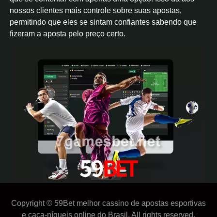
nossos clientes mais controle sobre suas apostas,
permitindo que eles se sintam confiantes sabendo que
fizeram a aposta pelo preço certo.
Copyright © 59Bet melhor cassino de apostas esportivas
e caça-níqueis online do Brasil. All rights reserved.