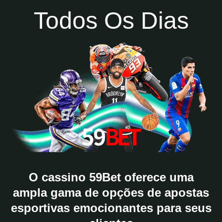
Todos Os Dias
O cassino 59Bet oferece uma
ampla gama de opções de apostas
esportivas emocionantes para seus