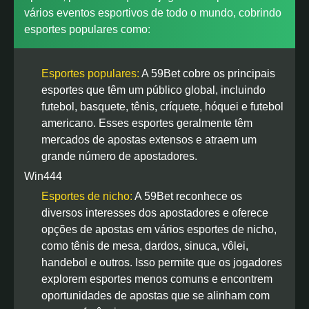
vários eventos esportivos de todo o mundo, cobrindo
esportes populares como:
Esportes populares:
A 59Bet cobre os principais
esportes que têm um público global, incluindo
futebol, basquete, tênis, críquete, hóquei e futebol
americano. Esses esportes geralmente têm
mercados de apostas extensos e atraem um
grande número de apostadores.
Win444
Esportes de nicho:
A 59Bet reconhece os
diversos interesses dos apostadores e oferece
opções de apostas em vários esportes de nicho,
como tênis de mesa, dardos, sinuca, vôlei,
handebol e outros. Isso permite que os jogadores
explorem esportes menos comuns e encontrem
oportunidades de apostas que se alinham com