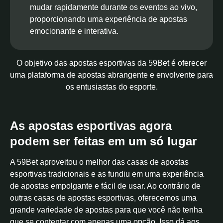
mudar rapidamente durante os eventos ao vivo,
proporcionando uma experiência de apostas
emocionante e interativa.
O objetivo das apostas esportivas da 59Bet é oferecer
uma plataforma de apostas abrangente e envolvente para
os entusiastas do esporte.
As apostas esportivas agora
podem ser feitas em um só lugar
A 59Bet aproveitou o melhor das casas de apostas
esportivas tradicionais e as fundiu em uma experiência
de apostas empolgante e fácil de usar. Ao contrário de
outras casas de apostas esportivas, oferecemos uma
grande variedade de apostas para que você não tenha
que se contentar com apenas uma opção. Isso dá aos