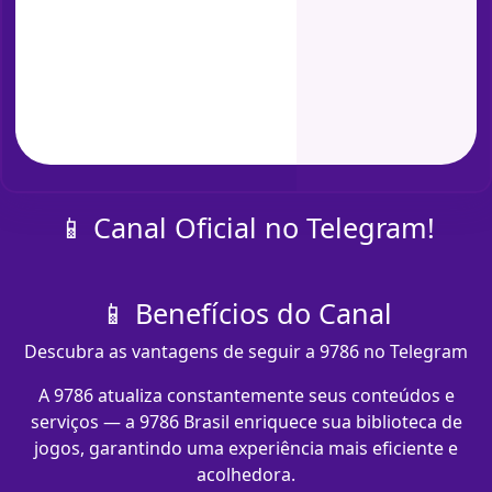
📱 Canal Oficial no Telegram!
📱 Benefícios do Canal
Descubra as vantagens de seguir a 9786 no Telegram
A 9786 atualiza constantemente seus conteúdos e
serviços — a 9786 Brasil enriquece sua biblioteca de
jogos, garantindo uma experiência mais eficiente e
acolhedora.