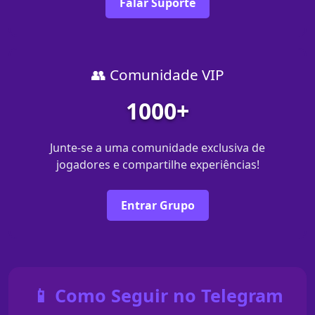
Falar Suporte
👥 Comunidade VIP
1000+
Junte-se a uma comunidade exclusiva de
jogadores e compartilhe experiências!
Entrar Grupo
📱 Como Seguir no Telegram