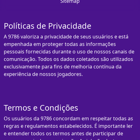
Sitemap
Políticas de Privacidade
A 9786 valoriza a privacidade de seus usuários e está
empenhada em proteger todas as informações
pessoais fornecidas durante o uso de nossos canais de
comunicação. Todos os dados coletados são utilizados
exclusivamente para fins de melhoria contínua da
experiência de nossos jogadores.
Termos e Condições
Os usuários da 9786 concordam em respeitar todas as
regras e regulamentos estabelecidos. É importante ler
e entender todos os termos antes de participar de