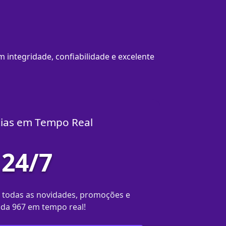
 integridade, confiabilidade e excelente
cias em Tempo Real
24/7
e todas as novidades, promoções e
 da 967 em tempo real!