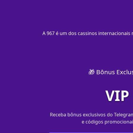
A 967 é um dos cassinos internacionais 
🎁 Bônus Exclu
VIP
Receba bônus exclusivos do Telegra
e códigos promocionai