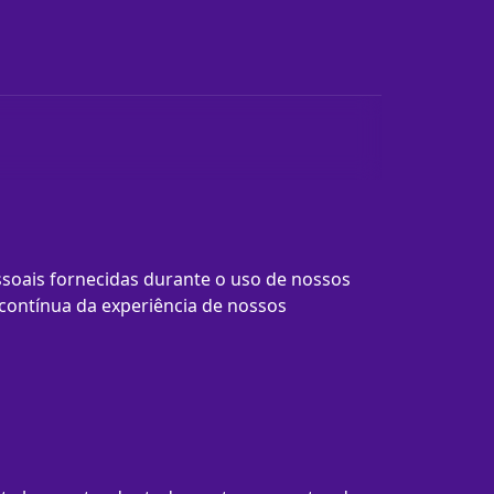
ssoais fornecidas durante o uso de nossos
 contínua da experiência de nossos