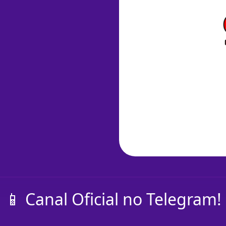
📱 Canal Oficial no Telegram!