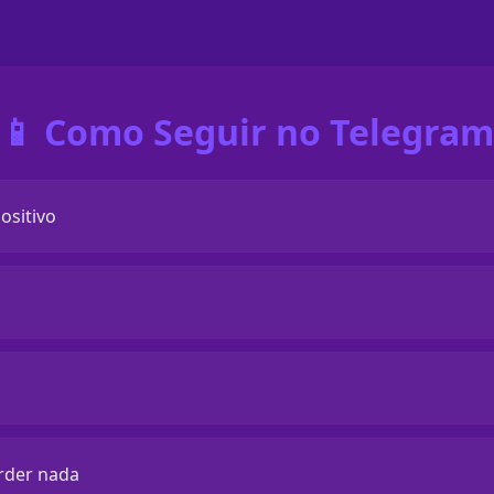
📱 Como Seguir no Telegram
ositivo
erder nada