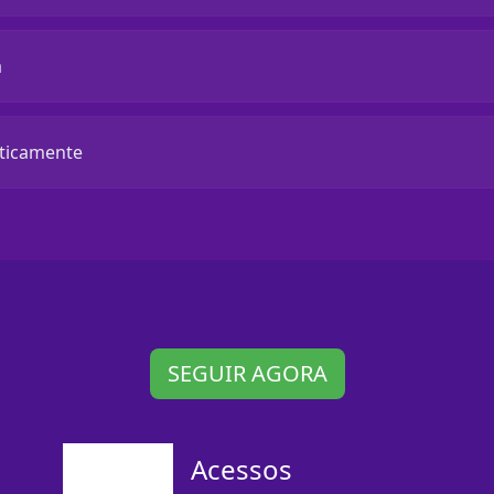
a
aticamente
SEGUIR AGORA
Acessos