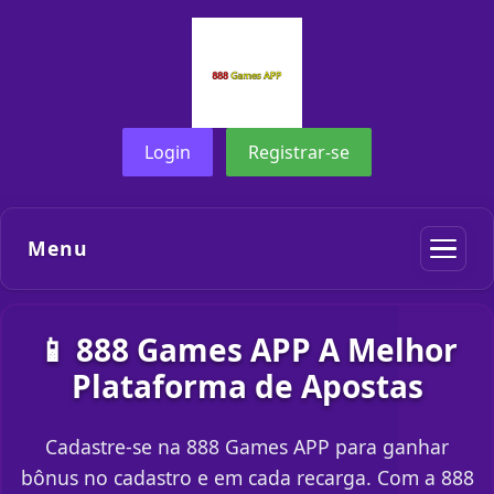
Login
Registrar-se
Menu
📱 888 Games APP A Melhor
Plataforma de Apostas
Cadastre-se na 888 Games APP para ganhar
bônus no cadastro e em cada recarga. Com a 888