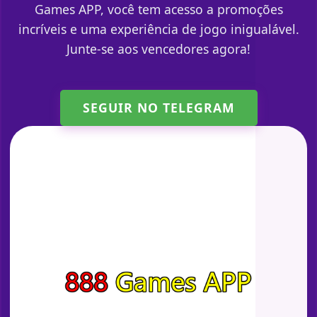
Games APP, você tem acesso a promoções
incríveis e uma experiência de jogo inigualável.
Junte-se aos vencedores agora!
SEGUIR NO TELEGRAM