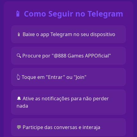
📱 Como Seguir no Telegram
📱 Baixe o app Telegram no seu dispositivo
🔍 Procure por "@888 Games APPOficial"
👆 Toque em "Entrar" ou "Join"
🔔 Ative as notificações para não perder
nada
💬 Participe das conversas e interaja