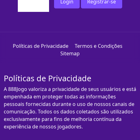
Login
Registrar-se
Políticas de Privacidade
Termos e Condições
Sitemap
Políticas de Privacidade
A 888Jogo valoriza a privacidade de seus usuários e está
empenhada em proteger todas as informações
pessoais fornecidas durante o uso de nossos canais de
comunicação. Todos os dados coletados são utilizados
exclusivamente para fins de melhoria contínua da
experiência de nossos jogadores.