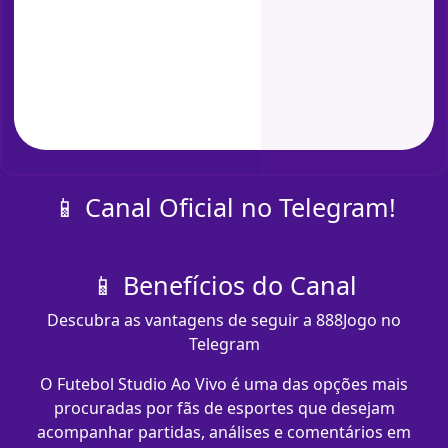
📱 Canal Oficial no Telegram!
📱 Benefícios do Canal
Descubra as vantagens de seguir a 888Jogo no
Telegram
O Futebol Studio Ao Vivo é uma das opções mais
procuradas por fãs de esportes que desejam
acompanhar partidas, análises e comentários em