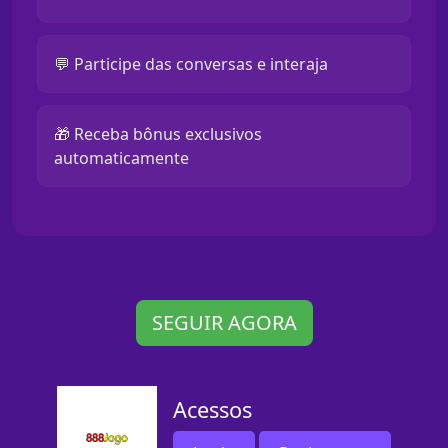
💬 Participe das conversas e interaja
🎁 Receba bônus exclusivos
automaticamente
SEGUIR AGORA
Acessos