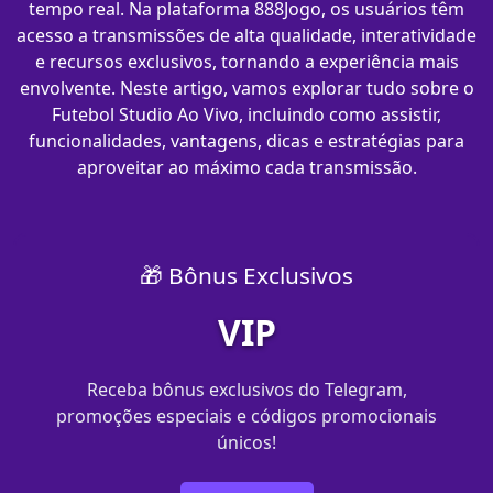
tempo real. Na plataforma 888Jogo, os usuários têm
acesso a transmissões de alta qualidade, interatividade
e recursos exclusivos, tornando a experiência mais
envolvente. Neste artigo, vamos explorar tudo sobre o
Futebol Studio Ao Vivo, incluindo como assistir,
funcionalidades, vantagens, dicas e estratégias para
aproveitar ao máximo cada transmissão.
🎁 Bônus Exclusivos
VIP
Receba bônus exclusivos do Telegram,
promoções especiais e códigos promocionais
únicos!