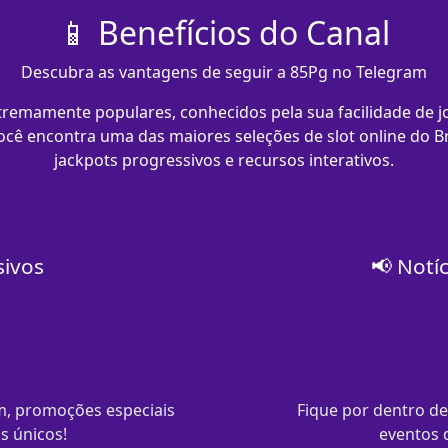
📱 Benefícios do Canal
Descubra as vantagens de seguir a 85Pg no Telegram
tremamente populares, conhecidos pela sua facilidade de jog
cê encontra uma das maiores seleções de slot online do Br
jackpots progressivos e recursos interativos.
sivos
📢 Notí
m, promoções especiais
Fique por dentro d
s únicos!
eventos 