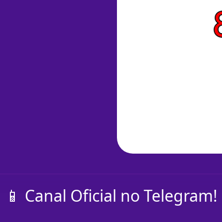
📱 Canal Oficial no Telegram!