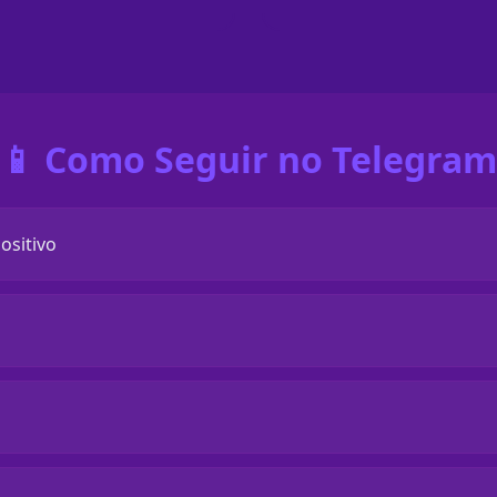
📱 Como Seguir no Telegram
ositivo