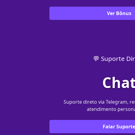
Ver Bônus
💬 Suporte Di
Cha
Suporte direto via Telegram, r
atendimento persona
Falar Suport