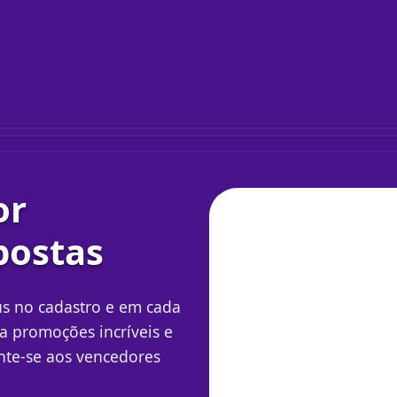
or
postas
s no cadastro e em cada
a promoções incríveis e
unte-se aos vencedores