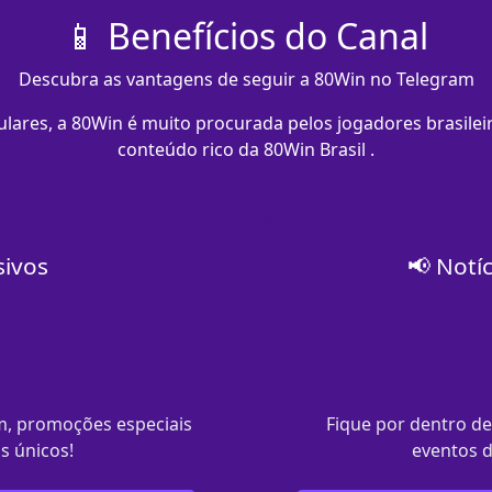
📱 Benefícios do Canal
Descubra as vantagens de seguir a 80Win no Telegram
ares, a 80Win é muito procurada pelos jogadores brasileir
conteúdo rico da 80Win Brasil .
sivos
📢 Notí
m, promoções especiais
Fique por dentro d
s únicos!
eventos d