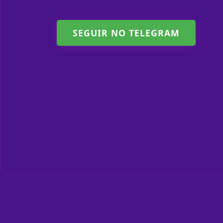
SEGUIR NO TELEGRAM