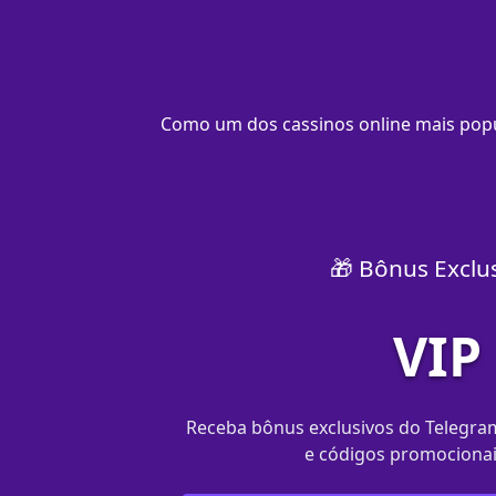
Como um dos cassinos online mais popul
🎁 Bônus Exclu
VIP
Receba bônus exclusivos do Telegra
e códigos promocionai