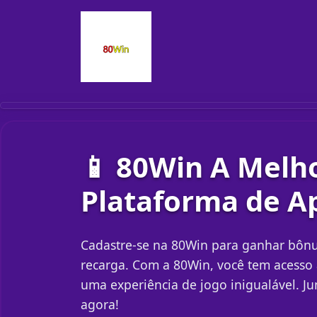
📱 80Win A Melh
Plataforma de A
Cadastre-se na 80Win para ganhar bônu
recarga. Com a 80Win, você tem acesso 
uma experiência de jogo inigualável. J
agora!