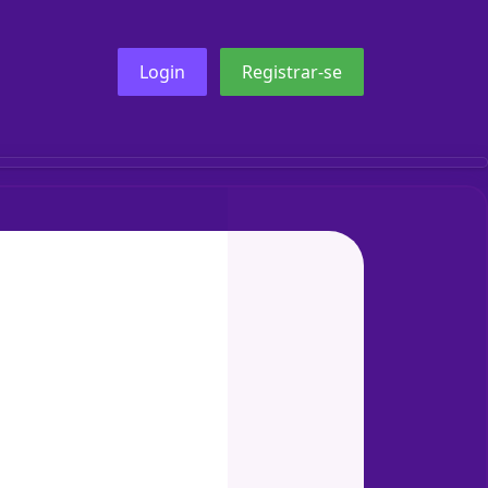
Login
Registrar-se