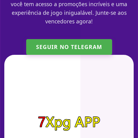
você tem acesso a promoções incríveis e uma
experiência de jogo inigualável. Junte-se aos
vencedores agora!
SEGUIR NO TELEGRAM