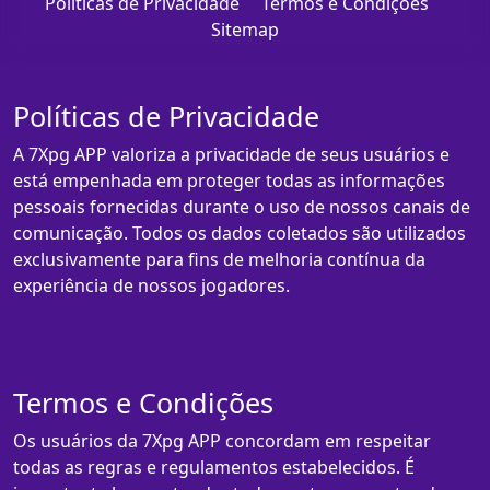
Políticas de Privacidade
Termos e Condições
Sitemap
Políticas de Privacidade
A 7Xpg APP valoriza a privacidade de seus usuários e
está empenhada em proteger todas as informações
pessoais fornecidas durante o uso de nossos canais de
comunicação. Todos os dados coletados são utilizados
exclusivamente para fins de melhoria contínua da
experiência de nossos jogadores.
Termos e Condições
Os usuários da 7Xpg APP concordam em respeitar
todas as regras e regulamentos estabelecidos. É