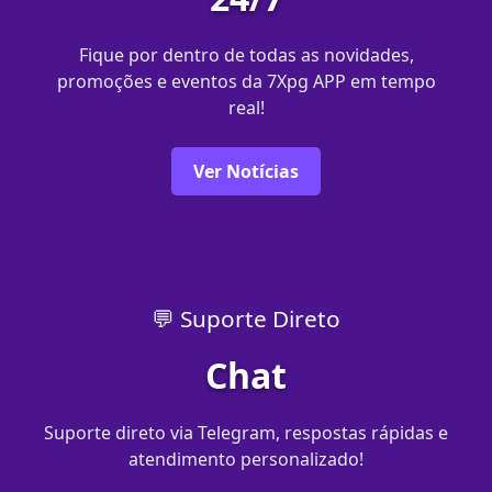
Fique por dentro de todas as novidades,
promoções e eventos da 7Xpg APP em tempo
real!
Ver Notícias
💬 Suporte Direto
Chat
Suporte direto via Telegram, respostas rápidas e
atendimento personalizado!