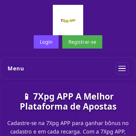
Login
Registrar-se
Menu
📱 7Xpg APP A Melhor
Plataforma de Apostas
Cadastre-se na 7Xpg APP para ganhar bônus no
cadastro e em cada recarga. Com a 7Xpg APP,