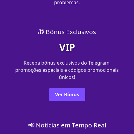
problemas.
🎁 Bônus Exclusivos
VIP
Receba bônus exclusivos do Telegram,
promoções especiais e códigos promocionais
únicos!
Ver Bônus
📢 Notícias em Tempo Real