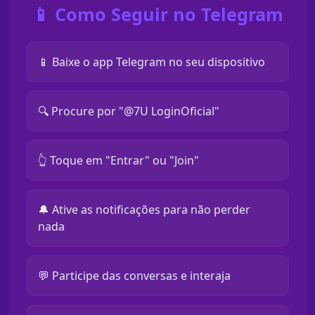
📱 Como Seguir no Telegram
📱 Baixe o app Telegram no seu dispositivo
🔍 Procure por "@7U LoginOficial"
👆 Toque em "Entrar" ou "Join"
🔔 Ative as notificações para não perder
nada
💬 Participe das conversas e interaja