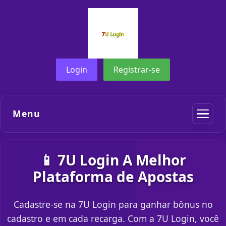
Login
Registrar-se
Menu
📱 7U Login A Melhor
Plataforma de Apostas
Cadastre-se na 7U Login para ganhar bônus no
cadastro e em cada recarga. Com a 7U Login, você