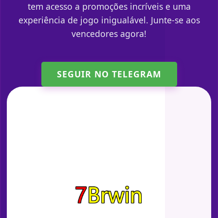
tem acesso a promoções incríveis e uma
experiência de jogo inigualável. Junte-se aos
vencedores agora!
SEGUIR NO TELEGRAM