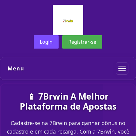
Login
Registrar-se
Menu
📱 7Brwin A Melhor
Plataforma de Apostas
Cadastre-se na 7Brwin para ganhar bônus no
cadastro e em cada recarga. Com a 7Brwin, você