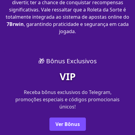
divertir, ter a chance de conquistar recompensas
significativas. Vale ressaltar que a Roleta da Sorte é
totalmente integrada ao sistema de apostas online do
7Brwin
, garantindo praticidade e segurança em cada
jogada.
🎁 Bônus Exclusivos
VIP
Receba bônus exclusivos do Telegram,
promoções especiais e códigos promocionais
únicos!
Ver Bônus