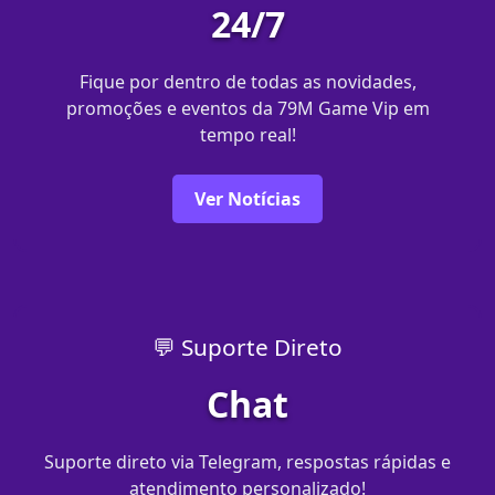
24/7
Fique por dentro de todas as novidades,
promoções e eventos da 79M Game Vip em
tempo real!
Ver Notícias
💬 Suporte Direto
Chat
Suporte direto via Telegram, respostas rápidas e
atendimento personalizado!