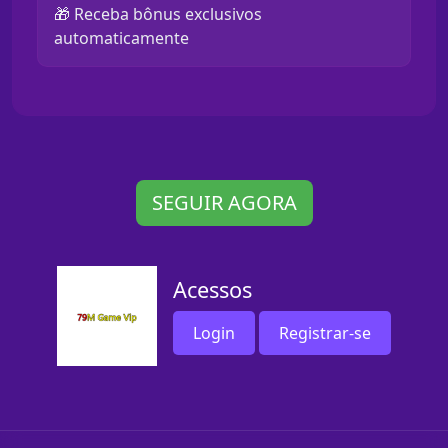
🎁 Receba bônus exclusivos
automaticamente
SEGUIR AGORA
Acessos
Login
Registrar-se