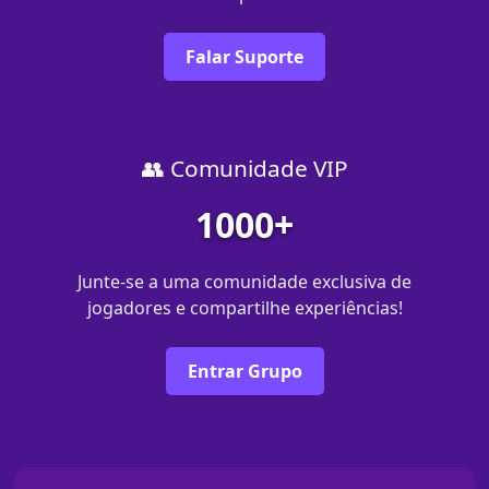
Falar Suporte
👥 Comunidade VIP
1000+
Junte-se a uma comunidade exclusiva de
jogadores e compartilhe experiências!
Entrar Grupo