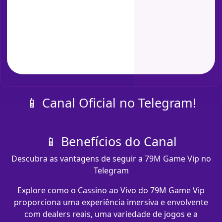
📱 Canal Oficial no Telegram!
📱 Benefícios do Canal
Descubra as vantagens de seguir a 79M Game Vip no
Telegram
Explore como o Cassino ao Vivo do 79M Game Vip
proporciona uma experiência imersiva e envolvente
com dealers reais, uma variedade de jogos e a