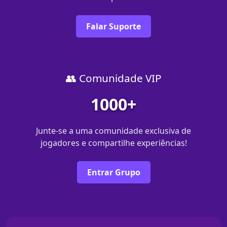
Falar Suporte
👥 Comunidade VIP
1000+
Junte-se a uma comunidade exclusiva de
jogadores e compartilhe experiências!
Entrar Grupo