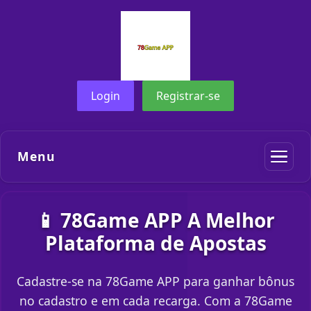
Login
Registrar-se
Menu
📱 78Game APP A Melhor
Plataforma de Apostas
Cadastre-se na 78Game APP para ganhar bônus
no cadastro e em cada recarga. Com a 78Game