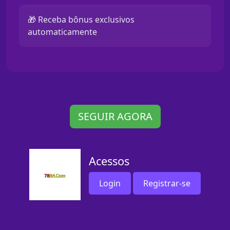
🎁 Receba bônus exclusivos
automaticamente
SEGUIR AGORA
Acessos
Login
Registrar-se