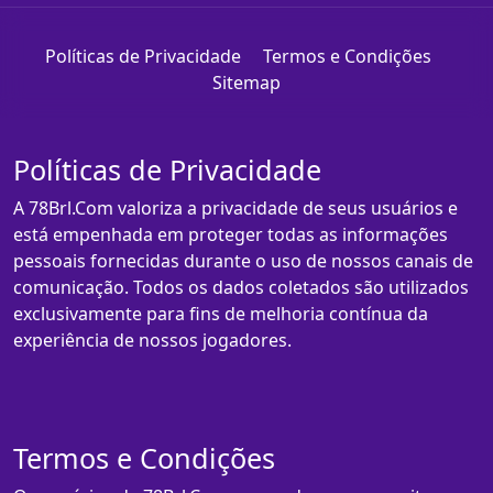
Políticas de Privacidade
Termos e Condições
Sitemap
Políticas de Privacidade
A 78Brl.Com valoriza a privacidade de seus usuários e
está empenhada em proteger todas as informações
pessoais fornecidas durante o uso de nossos canais de
comunicação. Todos os dados coletados são utilizados
exclusivamente para fins de melhoria contínua da
experiência de nossos jogadores.
Termos e Condições