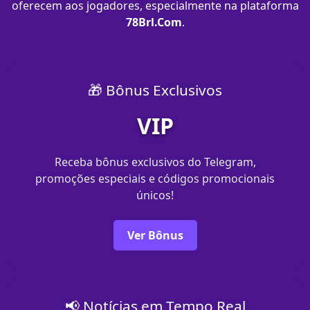
oferecem aos jogadores, especialmente na plataforma
78Brl.Com
.
🎁 Bônus Exclusivos
VIP
Receba bônus exclusivos do Telegram,
promoções especiais e códigos promocionais
únicos!
Ver Bônus
📢 Notícias em Tempo Real