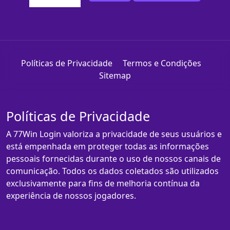
Políticas de Privacidade
Termos e Condições
Sitemap
Políticas de Privacidade
A 77Win Login valoriza a privacidade de seus usuários e
está empenhada em proteger todas as informações
pessoais fornecidas durante o uso de nossos canais de
comunicação. Todos os dados coletados são utilizados
exclusivamente para fins de melhoria contínua da
experiência de nossos jogadores.