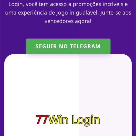
Login, você tem acesso a promoções incríveis e
uma experiência de jogo inigualável. Junte-se aos
vencedores agora!
SEGUIR NO TELEGRAM