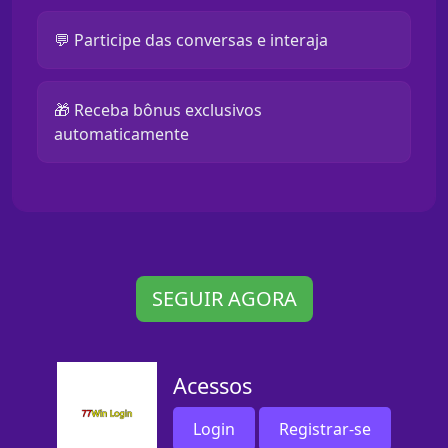
💬 Participe das conversas e interaja
🎁 Receba bônus exclusivos
automaticamente
SEGUIR AGORA
Acessos
Login
Registrar-se