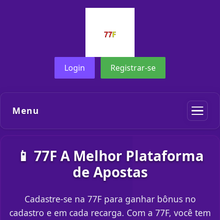
Login
Registrar-se
Menu
📱 77F A Melhor Plataforma
de Apostas
Cadastre-se na 77F para ganhar bônus no
cadastro e em cada recarga. Com a 77F, você tem