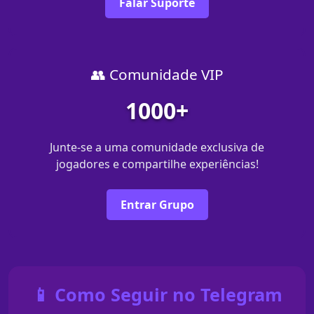
Falar Suporte
👥 Comunidade VIP
1000+
Junte-se a uma comunidade exclusiva de
jogadores e compartilhe experiências!
Entrar Grupo
📱 Como Seguir no Telegram