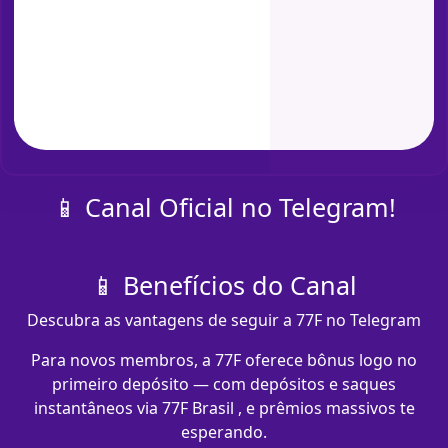
📱 Canal Oficial no Telegram!
📱 Benefícios do Canal
Descubra as vantagens de seguir a 77F no Telegram
Para novos membros, a 77F oferece bônus logo no
primeiro depósito — com depósitos e saques
instantâneos via 77F Brasil , e prêmios massivos te
esperando.