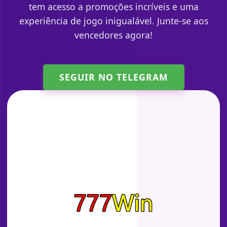
tem acesso a promoções incríveis e uma
experiência de jogo inigualável. Junte-se aos
vencedores agora!
SEGUIR NO TELEGRAM