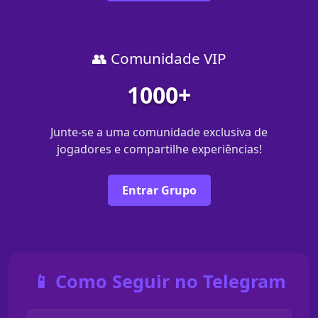
👥 Comunidade VIP
1000+
Junte-se a uma comunidade exclusiva de
jogadores e compartilhe experiências!
Entrar Grupo
📱 Como Seguir no Telegram