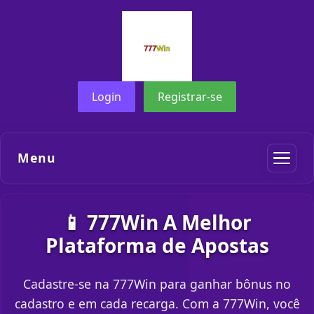
Login
Registrar-se
Menu
📱 777Win A Melhor
Plataforma de Apostas
Cadastre-se na 777Win para ganhar bônus no
cadastro e em cada recarga. Com a 777Win, você