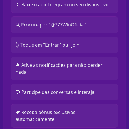
📱 Baixe o app Telegram no seu dispositivo
🔍 Procure por "@777WinOficial"
👆 Toque em "Entrar" ou "Join"
🔔 Ative as notificações para não perder
nada
💬 Participe das conversas e interaja
🎁 Receba bônus exclusivos
automaticamente