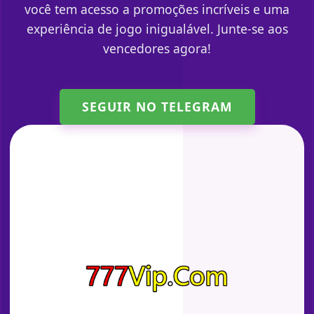
você tem acesso a promoções incríveis e uma
experiência de jogo inigualável. Junte-se aos
vencedores agora!
SEGUIR NO TELEGRAM