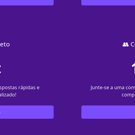
reto
👥 
t
espostas rápidas e
Junte-se a uma com
lizado!
compa
e