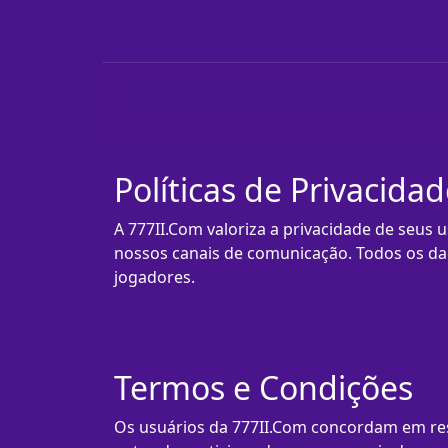
Políticas de Privacida
A 777II.Com valoriza a privacidade de seus
nossos canais de comunicação. Todos os dad
jogadores.
Termos e Condições
Os usuários da 777II.Com concordam em resp