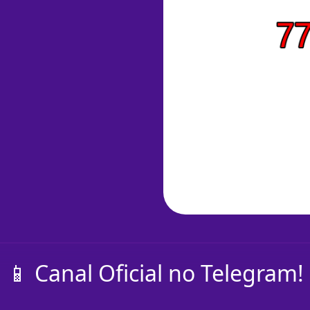
📱 Canal Oficial no Telegram!