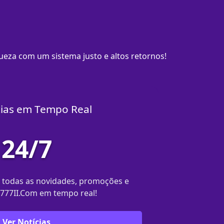
queza com um sistema justo e altos retornos!
cias em Tempo Real
24/7
e todas as novidades, promoções e
 777II.Com em tempo real!
Ver Notícias