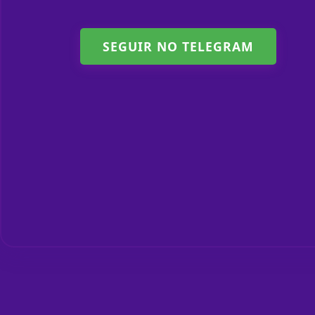
SEGUIR NO TELEGRAM