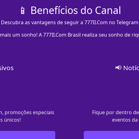
📱 Benefícios do Canal
Descubra as vantagens de seguir a 777II.Com no Telegram
mais um sonho! A 777II.Com Brasil realiza seu sonho de ri
sivos
📢 Notí
m, promoções especiais
Fique por dentro d
s únicos!
eventos da