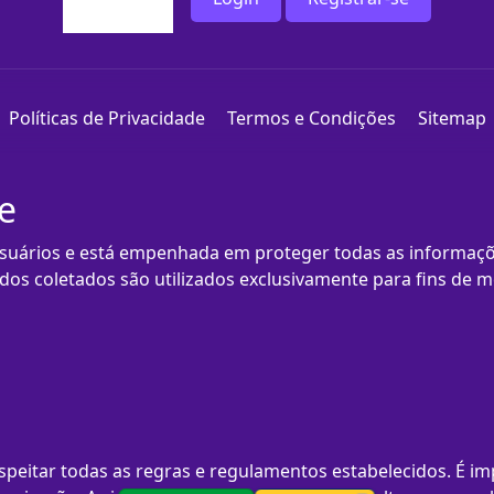
Políticas de Privacidade
Termos e Condições
Sitemap
de
 usuários e está empenhada em proteger todas as informaçõ
os coletados são utilizados exclusivamente para fins de m
eitar todas as regras e regulamentos estabelecidos. É im