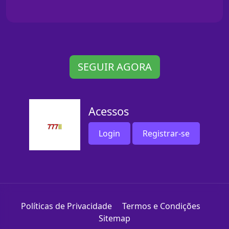
SEGUIR AGORA
Acessos
Login
Registrar-se
Políticas de Privacidade
Termos e Condições
Sitemap