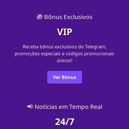
🎁 Bônus Exclusivos
VIP
Receba bônus exclusivos do Telegram,
promoções especiais e códigos promocionais
únicos!
Ver Bônus
📢 Notícias em Tempo Real
24/7