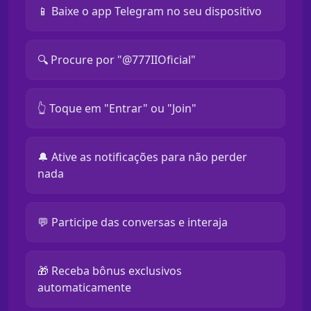
📱 Baixe o app Telegram no seu dispositivo
🔍 Procure por "@777IIOficial"
👆 Toque em "Entrar" ou "Join"
🔔 Ative as notificações para não perder
nada
💬 Participe das conversas e interaja
🎁 Receba bônus exclusivos
automaticamente