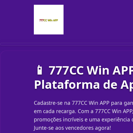
📱 777CC Win AP
Plataforma de A
Cadastre-se na 777CC Win APP para gan
em cada recarga. Com a 777CC Win APP,
promoções incríveis e uma experiência d
Junte-se aos vencedores agora!