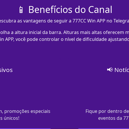
📱 Benefícios do Canal
scubra as vantagens de seguir a 777CC Win APP no Teleg
 escolha a altura inicial da barra. Alturas mais altas ofere
n APP, você pode controlar o nível de dificuldade ajustando
sivos
📢 Notí
m, promoções especiais
Fique por dentro d
s únicos!
eventos da 77