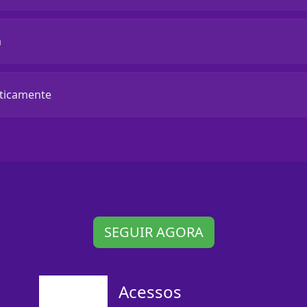
a
aticamente
SEGUIR AGORA
Acessos