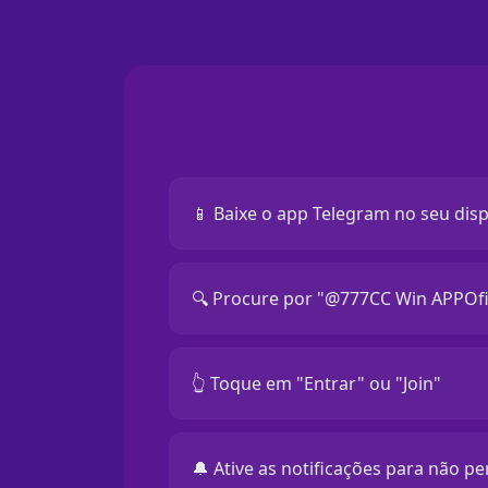
📱 Baixe o app Telegram no seu disp
🔍 Procure por "@777CC Win APPOfi
👆 Toque em "Entrar" ou "Join"
🔔 Ative as notificações para não p