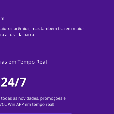
ram
cem maiores prêmios, mas também trazem maior
 a altura da barra.
cias em Tempo Real
24/7
e todas as novidades, promoções e
7CC Win APP em tempo real!