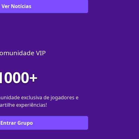
Ver Notícias
Comunidade VIP
1000+
unidade exclusiva de jogadores e
rtilhe experiências!
Entrar Grupo