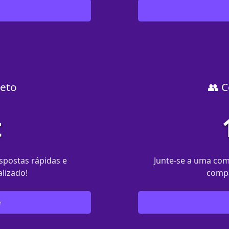
reto
👥 
t
espostas rápidas e
Junte-se a uma com
lizado!
compa
e