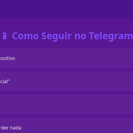
📱 Como Seguir no Telegram
ositivo
cial"
erder nada