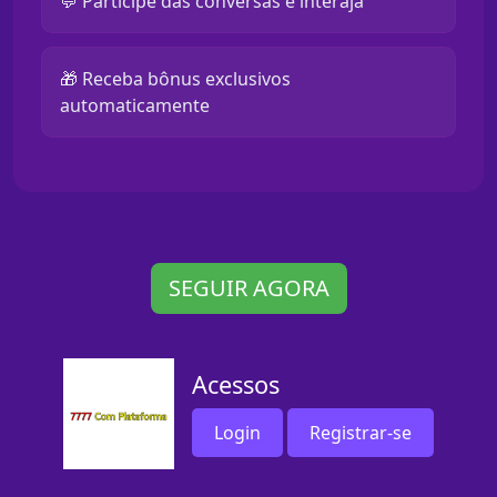
💬 Participe das conversas e interaja
🎁 Receba bônus exclusivos
automaticamente
SEGUIR AGORA
Acessos
Login
Registrar-se