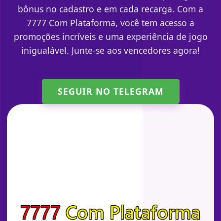
bônus no cadastro e em cada recarga. Com a
7777 Com Plataforma, você tem acesso a
promoções incríveis e uma experiência de jogo
inigualável. Junte-se aos vencedores agora!
SEGUIR NO TELEGRAM