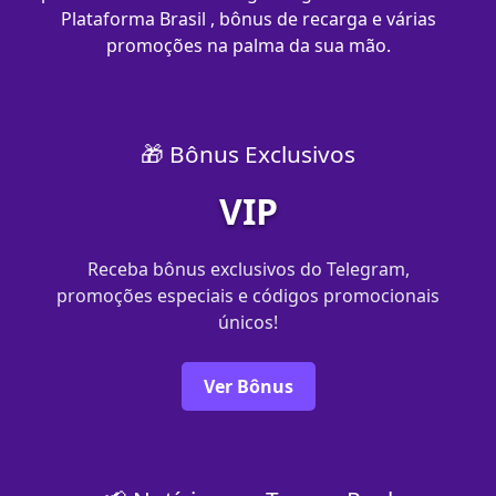
Plataforma Brasil , bônus de recarga e várias
promoções na palma da sua mão.
🎁 Bônus Exclusivos
VIP
Receba bônus exclusivos do Telegram,
promoções especiais e códigos promocionais
únicos!
Ver Bônus