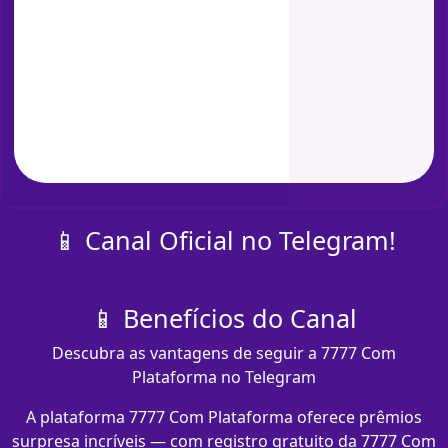
📱 Canal Oficial no Telegram!
📱 Benefícios do Canal
Descubra as vantagens de seguir a 7777 Com
Plataforma no Telegram
A plataforma 7777 Com Plataforma oferece prêmios
surpresa incríveis — com registro gratuito da 7777 Com