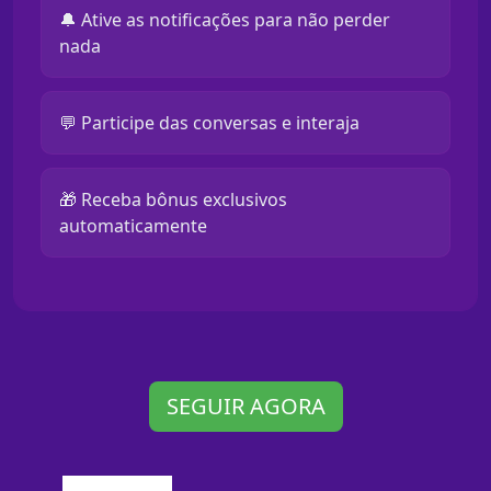
🔔 Ative as notificações para não perder
nada
💬 Participe das conversas e interaja
🎁 Receba bônus exclusivos
automaticamente
SEGUIR AGORA