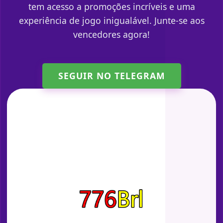
tem acesso a promoções incríveis e uma
experiência de jogo inigualável. Junte-se aos
vencedores agora!
SEGUIR NO TELEGRAM