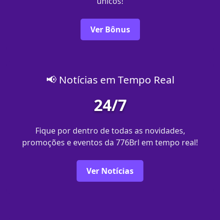
únicos!
Ver Bônus
📢 Notícias em Tempo Real
24/7
Fique por dentro de todas as novidades,
promoções e eventos da 776Brl em tempo real!
Ver Notícias