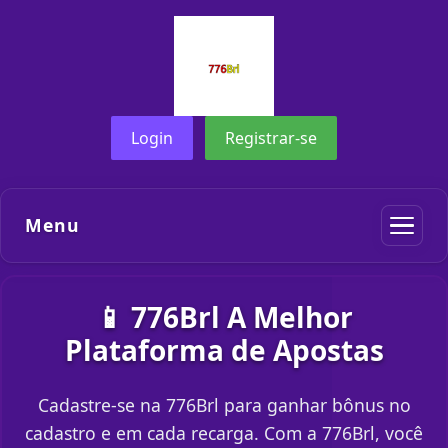
Login
Registrar-se
Menu
📱 776Brl A Melhor
Plataforma de Apostas
Cadastre-se na 776Brl para ganhar bônus no
cadastro e em cada recarga. Com a 776Brl, você