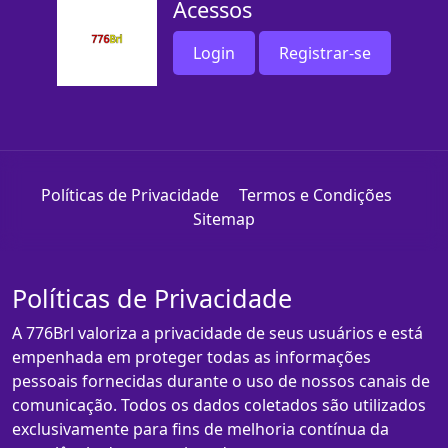
Acessos
Login
Registrar-se
Políticas de Privacidade
Termos e Condições
Sitemap
Políticas de Privacidade
A 776Brl valoriza a privacidade de seus usuários e está
empenhada em proteger todas as informações
pessoais fornecidas durante o uso de nossos canais de
comunicação. Todos os dados coletados são utilizados
exclusivamente para fins de melhoria contínua da