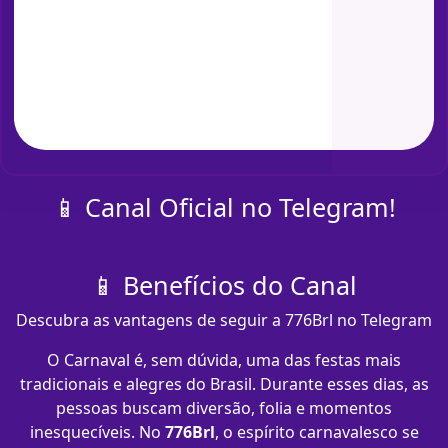
📱 Canal Oficial no Telegram!
📱 Benefícios do Canal
Descubra as vantagens de seguir a 776Brl no Telegram
O Carnaval é, sem dúvida, uma das festas mais
tradicionais e alegres do Brasil. Durante esses dias, as
pessoas buscam diversão, folia e momentos
inesquecíveis. No
776Brl
, o espírito carnavalesco se