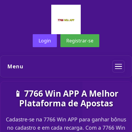
Login
Registrar-se
Menu
📱 7766 Win APP A Melhor
Plataforma de Apostas
Cadastre-se na 7766 Win APP para ganhar bônus
no cadastro e em cada recarga. Com a 7766 Win