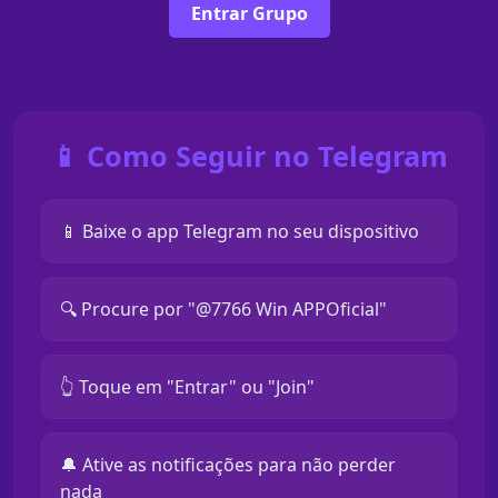
Entrar Grupo
📱 Como Seguir no Telegram
📱 Baixe o app Telegram no seu dispositivo
🔍 Procure por "@7766 Win APPOficial"
👆 Toque em "Entrar" ou "Join"
🔔 Ative as notificações para não perder
nada