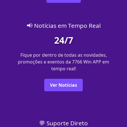
📢 Notícias em Tempo Real
24/7
Fique por dentro de todas as novidades,
promoções e eventos da 7766 Win APP em
tempo real!
Ver Notícias
💬 Suporte Direto