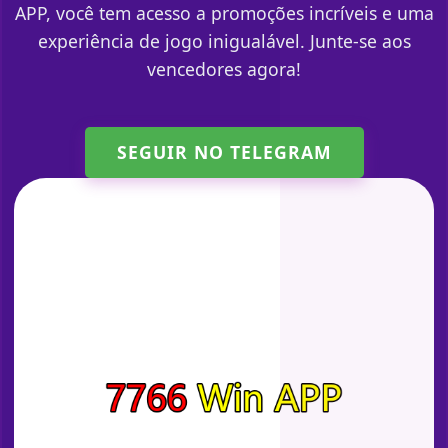
APP, você tem acesso a promoções incríveis e uma
experiência de jogo inigualável. Junte-se aos
vencedores agora!
SEGUIR NO TELEGRAM