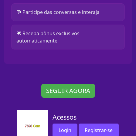
💬 Participe das conversas e interaja
🎁 Receba bônus exclusivos
automaticamente
SEGUIR AGORA
Acessos
Login
Registrar-se