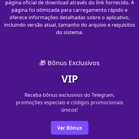
página oficial de download através do link fornecido. A
página foi otimizada para carregamento rápido e
oferece informações detalhadas sobre o aplicativo,
incluindo versão atual, tamanho do arquivo e requisitos
do sistema.
🎁 Bônus Exclusivos
VIP
Receba bônus exclusivos do Telegram,
promoções especiais e códigos promocionais
únicos!
Ver Bônus