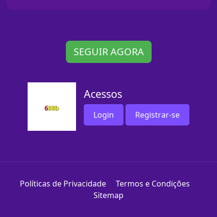
SEGUIR AGORA
Acessos
Login
Registrar-se
Políticas de Privacidade
Termos e Condições
Sitemap