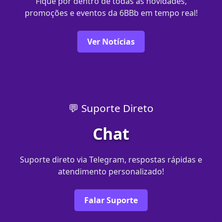
Fique por dentro de todas as novidades,
promoções e eventos da 6BBb em tempo real!
Ver Notícias
💬 Suporte Direto
Chat
Suporte direto via Telegram, respostas rápidas e
atendimento personalizado!
Falar Suporte