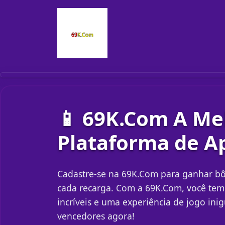
📱 69K.Com A Me
Plataforma de A
Cadastre-se na 69K.Com para ganhar b
cada recarga. Com a 69K.Com, você te
incríveis e uma experiência de jogo inig
vencedores agora!