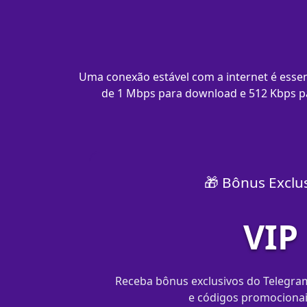
Uma conexão estável com a internet é ess
de 1 Mbps para download e 512 Kbps pa
🎁 Bônus Exclu
VIP
Receba bônus exclusivos do Telegra
e códigos promocionai