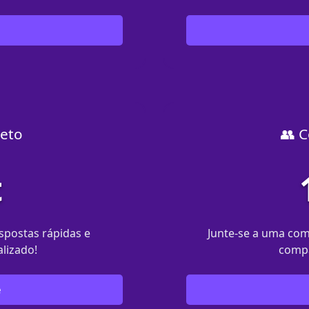
reto
👥 
t
espostas rápidas e
Junte-se a uma com
lizado!
compa
e