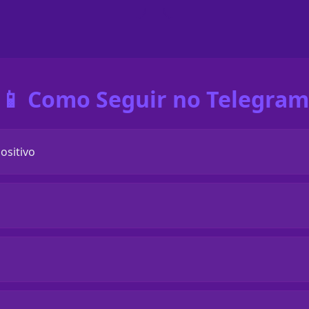
📱 Como Seguir no Telegram
ositivo