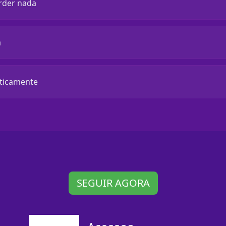
erder nada
a
aticamente
SEGUIR AGORA