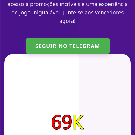
acesso a promoções incríveis e uma experiência
de jogo inigualável. Junte-se aos vencedores
agora!
SEGUIR NO TELEGRAM