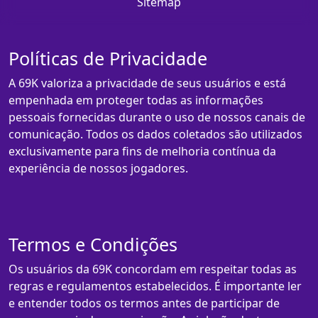
Sitemap
Políticas de Privacidade
A 69K valoriza a privacidade de seus usuários e está
empenhada em proteger todas as informações
pessoais fornecidas durante o uso de nossos canais de
comunicação. Todos os dados coletados são utilizados
exclusivamente para fins de melhoria contínua da
experiência de nossos jogadores.
Termos e Condições
Os usuários da 69K concordam em respeitar todas as
regras e regulamentos estabelecidos. É importante ler
e entender todos os termos antes de participar de