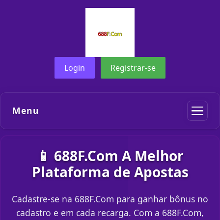
Login
Registrar-se
Menu
📱 688F.Com A Melhor
Plataforma de Apostas
Cadastre-se na 688F.Com para ganhar bônus no
cadastro e em cada recarga. Com a 688F.Com,