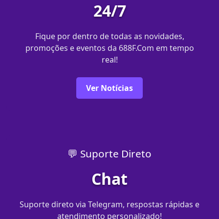
24/7
Fique por dentro de todas as novidades,
promoções e eventos da 688F.Com em tempo
real!
Ver Notícias
💬 Suporte Direto
Chat
Suporte direto via Telegram, respostas rápidas e
atendimento personalizado!