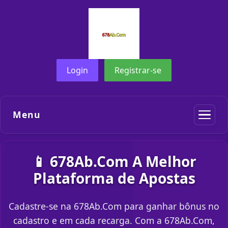
Login
Registrar-se
Menu
📱 678Ab.Com A Melhor
Plataforma de Apostas
Cadastre-se na 678Ab.Com para ganhar bônus no
cadastro e em cada recarga. Com a 678Ab.Com,