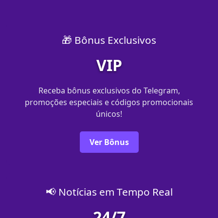
🎁 Bônus Exclusivos
VIP
Receba bônus exclusivos do Telegram,
promoções especiais e códigos promocionais
únicos!
Ver Bônus
📢 Notícias em Tempo Real
24/7