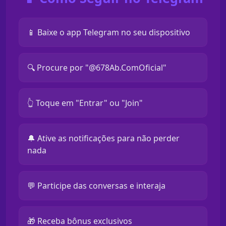
📱 Baixe o app Telegram no seu dispositivo
🔍 Procure por "@678Ab.ComOficial"
👆 Toque em "Entrar" ou "Join"
🔔 Ative as notificações para não perder
nada
💬 Participe das conversas e interaja
🎁 Receba bônus exclusivos