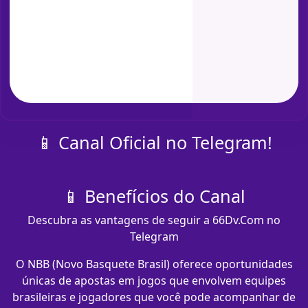
📱 Canal Oficial no Telegram!
📱 Benefícios do Canal
Descubra as vantagens de seguir a 66Dv.Com no
Telegram
O NBB (Novo Basquete Brasil) oferece oportunidades
únicas de apostas em jogos que envolvem equipes
brasileiras e jogadores que você pode acompanhar de