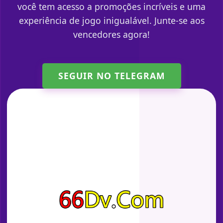
você tem acesso a promoções incríveis e uma
experiência de jogo inigualável. Junte-se aos
vencedores agora!
SEGUIR NO TELEGRAM