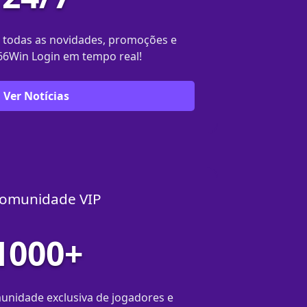
e todas as novidades, promoções e
66Win Login em tempo real!
Ver Notícias
Comunidade VIP
1000+
unidade exclusiva de jogadores e