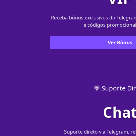
Receba bônus exclusivos do Telegra
e códigos promocionai
Ver Bônus
💬 Suporte Di
Cha
Suporte direto via Telegram, r