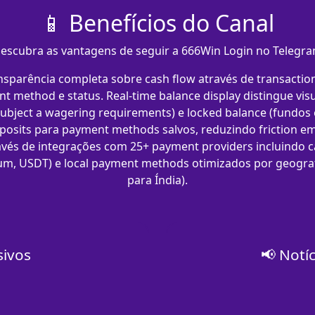
📱 Benefícios do Canal
escubra as vantagens de seguir a 666Win Login no Telegr
sparência completa sobre cash flow através de transaction 
nt method e status. Real-time balance display distingue vis
ubject a wagering requirements) e locked balance (fundos 
eposits para payment methods salvos, reduzindo friction 
s de integrações com 25+ payment providers incluindo cards
eum, USDT) e local payment methods otimizados por geografi
para Índia).
sivos
📢 Notí