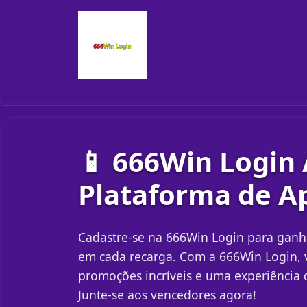
📱 666Win Login
Plataforma de A
Cadastre-se na 666Win Login para ganh
em cada recarga. Com a 666Win Login, 
promoções incríveis e uma experiência d
Junte-se aos vencedores agora!