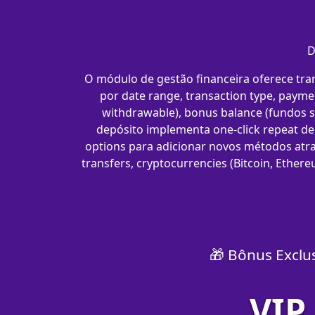
D
O módulo de gestão financeira oferece tran
por date range, transaction type, payme
withdrawable), bonus balance (fundos s
depósito implementa one-click repeat d
options para adicionar novos métodos atravé
transfers, cryptocurrencies (Bitcoin, Ether
🎁 Bônus Exclu
VIP