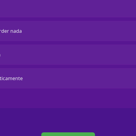
erder nada
a
aticamente