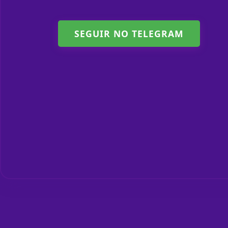
SEGUIR NO TELEGRAM