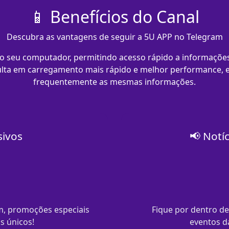
📱 Benefícios do Canal
Descubra as vantagens de seguir a 5U APP no Telegram
o seu computador, permitindo acesso rápido a informações
sulta em carregamento mais rápido e melhor performance,
frequentemente as mesmas informações.
sivos
📢 Notí
m, promoções especiais
Fique por dentro d
s únicos!
eventos d