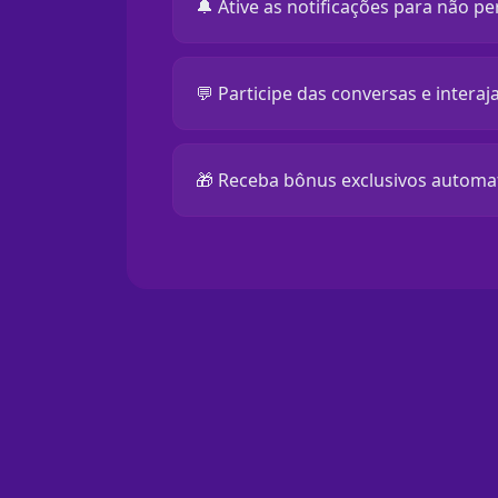
🔔 Ative as notificações para não p
💬 Participe das conversas e interaj
🎁 Receba bônus exclusivos autom