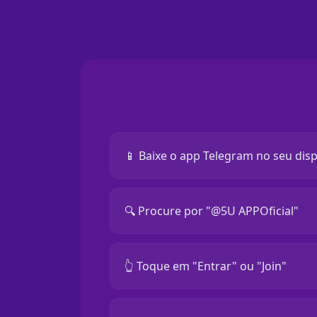
📱 Baixe o app Telegram no seu disp
🔍 Procure por "@5U APPOficial"
👆 Toque em "Entrar" ou "Join"