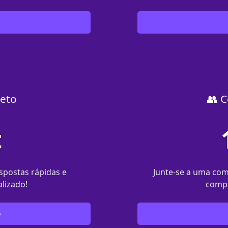
reto
👥 
t
espostas rápidas e
Junte-se a uma com
lizado!
compa
e