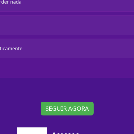
erder nada
a
aticamente
SEGUIR AGORA