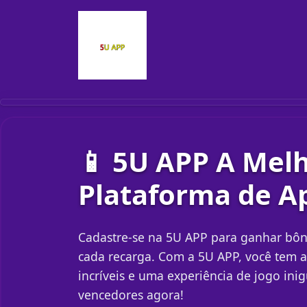
📱 5U APP A Mel
Plataforma de A
Cadastre-se na 5U APP para ganhar bôn
cada recarga. Com a 5U APP, você tem 
incríveis e uma experiência de jogo inig
vencedores agora!