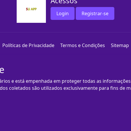
Acessos
Login
Registrar-se
Políticas de Privacidade
Termos e Condições
Sitemap
de
uários e está empenhada em proteger todas as informações
os coletados são utilizados exclusivamente para fins de m