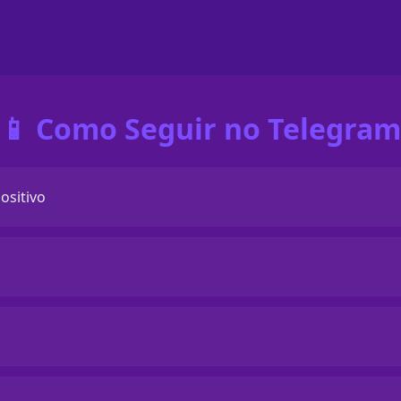
📱 Como Seguir no Telegram
ositivo