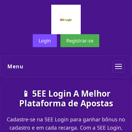
Login
Registrar-se
Menu
📱 5EE Login A Melhor
Plataforma de Apostas
Cadastre-se na 5EE Login para ganhar bônus no
cadastro e em cada recarga. Com a 5EE Login,