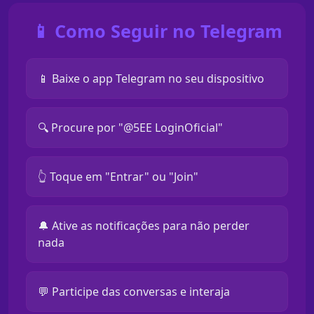
📱 Como Seguir no Telegram
📱 Baixe o app Telegram no seu dispositivo
🔍 Procure por "@5EE LoginOficial"
👆 Toque em "Entrar" ou "Join"
🔔 Ative as notificações para não perder
nada
💬 Participe das conversas e interaja