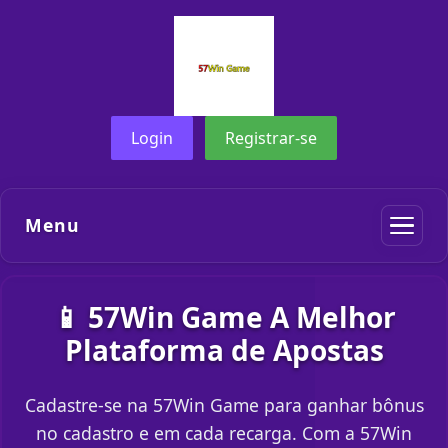
Login
Registrar-se
Menu
📱 57Win Game A Melhor
Plataforma de Apostas
Cadastre-se na 57Win Game para ganhar bônus
no cadastro e em cada recarga. Com a 57Win