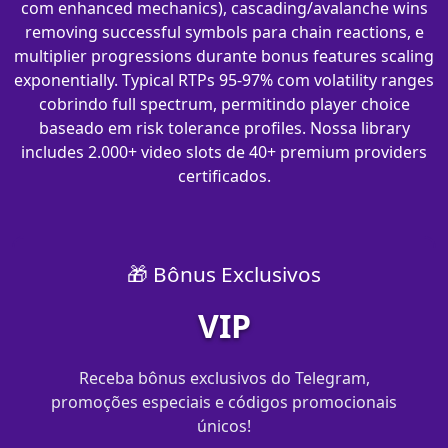
com enhanced mechanics), cascading/avalanche wins
removing successful symbols para chain reactions, e
multiplier progressions durante bonus features scaling
exponentially. Typical RTPs 95-97% com volatility ranges
cobrindo full spectrum, permitindo player choice
baseado em risk tolerance profiles. Nossa library
includes 2.000+ video slots de 40+ premium providers
certificados.
🎁 Bônus Exclusivos
VIP
Receba bônus exclusivos do Telegram,
promoções especiais e códigos promocionais
únicos!