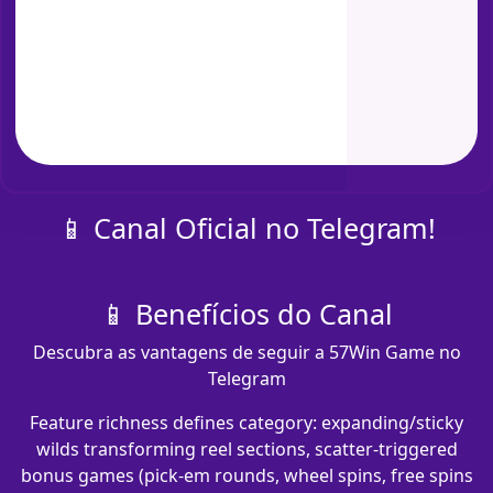
📱 Canal Oficial no Telegram!
📱 Benefícios do Canal
Descubra as vantagens de seguir a 57Win Game no
Telegram
Feature richness defines category: expanding/sticky
wilds transforming reel sections, scatter-triggered
bonus games (pick-em rounds, wheel spins, free spins