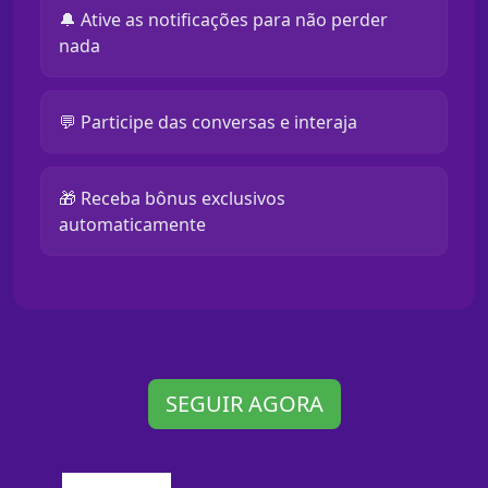
🔔 Ative as notificações para não perder
nada
💬 Participe das conversas e interaja
🎁 Receba bônus exclusivos
automaticamente
SEGUIR AGORA