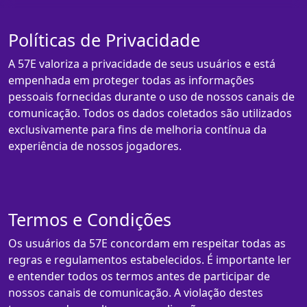
Políticas de Privacidade
A 57E valoriza a privacidade de seus usuários e está
empenhada em proteger todas as informações
pessoais fornecidas durante o uso de nossos canais de
comunicação. Todos os dados coletados são utilizados
exclusivamente para fins de melhoria contínua da
experiência de nossos jogadores.
Termos e Condições
Os usuários da 57E concordam em respeitar todas as
regras e regulamentos estabelecidos. É importante ler
e entender todos os termos antes de participar de
nossos canais de comunicação. A violação destes