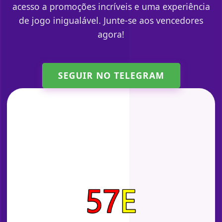
acesso a promoções incríveis e uma experiência
de jogo inigualável. Junte-se aos vencedores
agora!
SEGUIR NO TELEGRAM