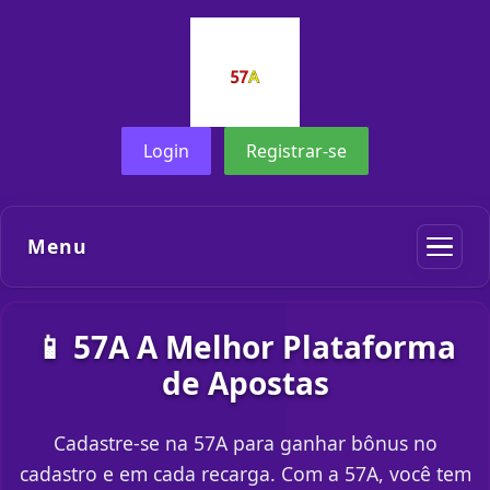
Login
Registrar-se
Menu
📱 57A A Melhor Plataforma
de Apostas
Cadastre-se na 57A para ganhar bônus no
cadastro e em cada recarga. Com a 57A, você tem