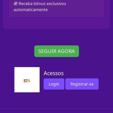
🎁 Receba bônus exclusivos
automaticamente
SEGUIR AGORA
Acessos
Login
Registrar-se