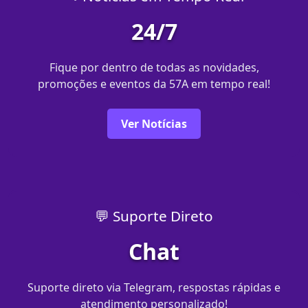
24/7
Fique por dentro de todas as novidades,
promoções e eventos da 57A em tempo real!
Ver Notícias
💬 Suporte Direto
Chat
Suporte direto via Telegram, respostas rápidas e
atendimento personalizado!