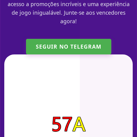
acesso a promoções incríveis e uma experiência
de jogo inigualável. Junte-se aos vencedores
agora!
SEGUIR NO TELEGRAM