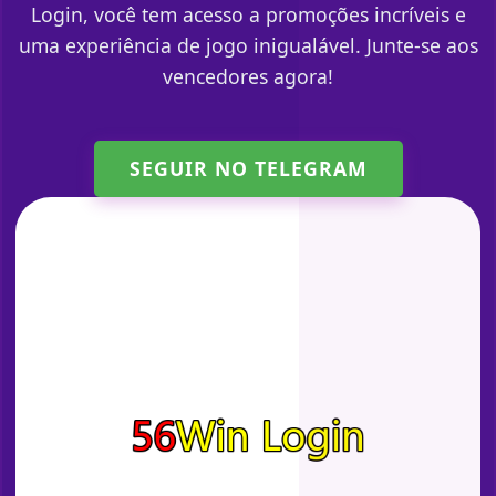
Login, você tem acesso a promoções incríveis e
uma experiência de jogo inigualável. Junte-se aos
vencedores agora!
SEGUIR NO TELEGRAM