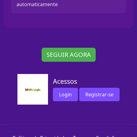
automaticamente
SEGUIR AGORA
Acessos
Login
Registrar-se