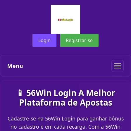
Login
Registrar-se
Menu
📱 56Win Login A Melhor
Plataforma de Apostas
Cadastre-se na 56Win Login para ganhar bônus
no cadastro e em cada recarga. Com a 56Win