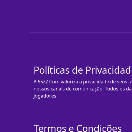
Políticas de Privacida
A 55ZZ.Com valoriza a privacidade de seus 
nossos canais de comunicação. Todos os dad
jogadores.
Termos e Condições