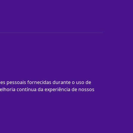
es pessoais fornecidas durante o uso de
elhoria contínua da experiência de nossos