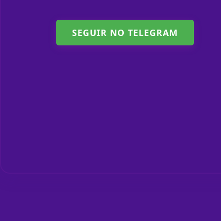
SEGUIR NO TELEGRAM