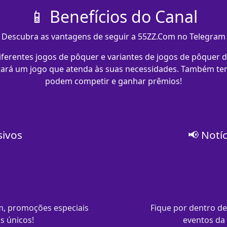
📱 Benefícios do Canal
Descubra as vantagens de seguir a 55ZZ.Com no Telegram
diferentes jogos de pôquer e variantes de jogos de pôquer
ará um jogo que atenda às suas necessidades. Também te
podem competir e ganhar prêmios!
sivos
📢 Notí
m, promoções especiais
Fique por dentro d
s únicos!
eventos da