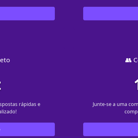
reto
👥 
t
espostas rápidas e
Junte-se a uma com
lizado!
compa
e