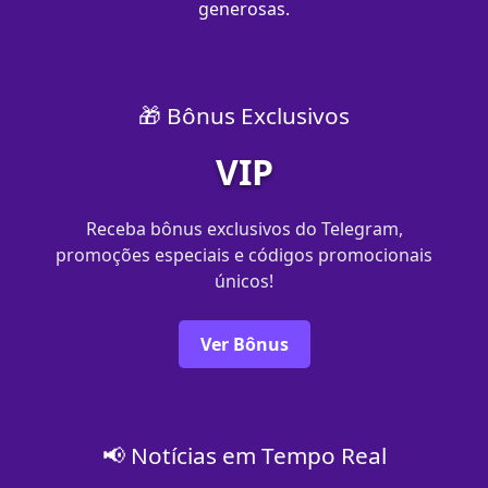
generosas.
🎁 Bônus Exclusivos
VIP
Receba bônus exclusivos do Telegram,
promoções especiais e códigos promocionais
únicos!
Ver Bônus
📢 Notícias em Tempo Real