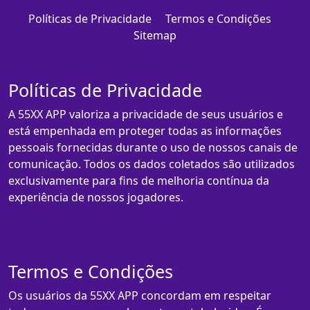
Políticas de Privacidade
Termos e Condições
Sitemap
Políticas de Privacidade
A 55XX APP valoriza a privacidade de seus usuários e
está empenhada em proteger todas as informações
pessoais fornecidas durante o uso de nossos canais de
comunicação. Todos os dados coletados são utilizados
exclusivamente para fins de melhoria contínua da
experiência de nossos jogadores.
Termos e Condições
Os usuários da 55XX APP concordam em respeitar