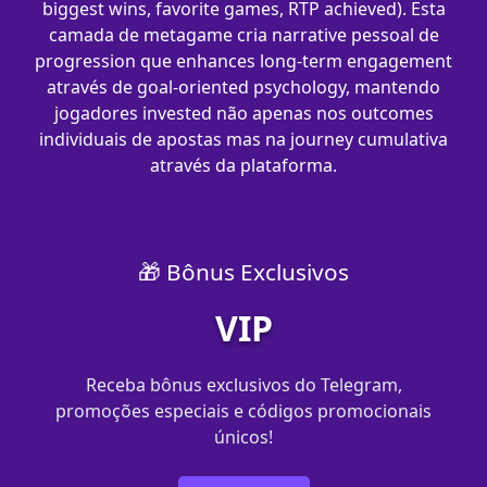
biggest wins, favorite games, RTP achieved). Esta
camada de metagame cria narrative pessoal de
progression que enhances long-term engagement
através de goal-oriented psychology, mantendo
jogadores invested não apenas nos outcomes
individuais de apostas mas na journey cumulativa
através da plataforma.
🎁 Bônus Exclusivos
VIP
Receba bônus exclusivos do Telegram,
promoções especiais e códigos promocionais
únicos!