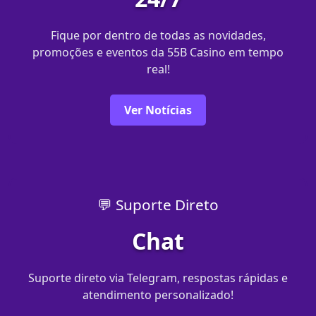
Fique por dentro de todas as novidades,
promoções e eventos da 55B Casino em tempo
real!
Ver Notícias
💬 Suporte Direto
Chat
Suporte direto via Telegram, respostas rápidas e
atendimento personalizado!