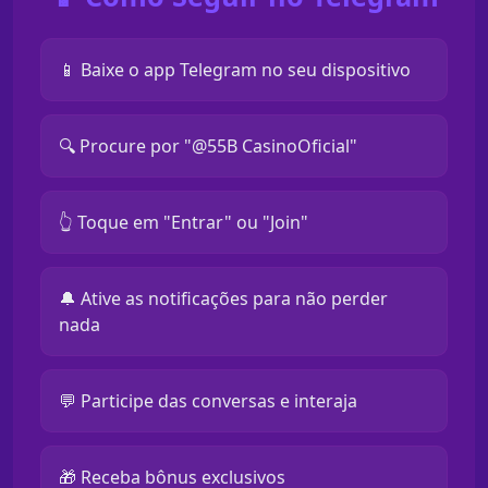
📱 Baixe o app Telegram no seu dispositivo
🔍 Procure por "@55B CasinoOficial"
👆 Toque em "Entrar" ou "Join"
🔔 Ative as notificações para não perder
nada
💬 Participe das conversas e interaja
🎁 Receba bônus exclusivos