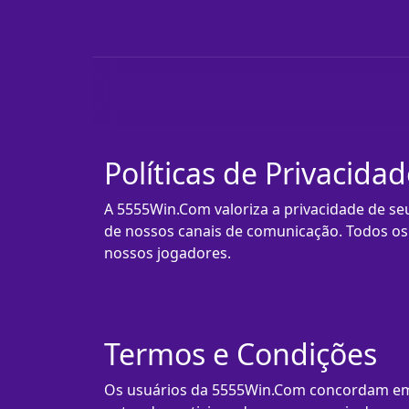
Políticas de Privacida
A 5555Win.Com valoriza a privacidade de s
de nossos canais de comunicação. Todos os 
nossos jogadores.
Termos e Condições
Os usuários da 5555Win.Com concordam em r