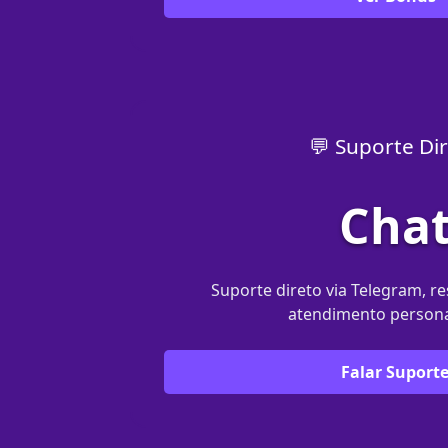
💬 Suporte Di
Cha
Suporte direto via Telegram, r
atendimento persona
Falar Suport