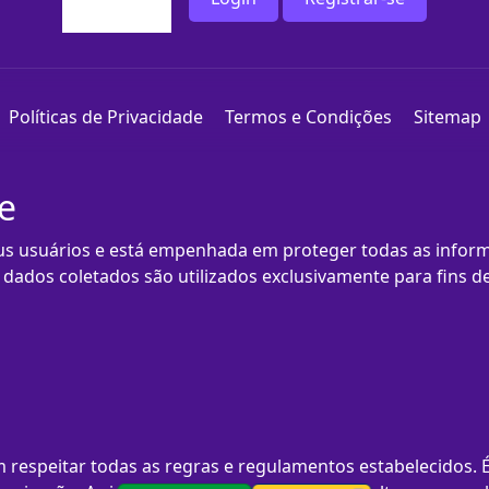
Políticas de Privacidade
Termos e Condições
Sitemap
de
eus usuários e está empenhada em proteger todas as infor
dados coletados são utilizados exclusivamente para fins d
espeitar todas as regras e regulamentos estabelecidos. É