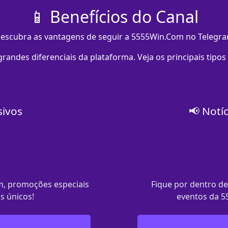
📱 Benefícios do Canal
escubra as vantagens de seguir a 5555Win.Com no Telegr
randes diferenciais da plataforma. Veja os principais tip
sivos
📢 Notí
m, promoções especiais
Fique por dentro d
s únicos!
eventos da 5