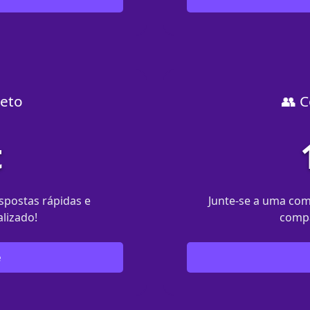
reto
👥 
t
espostas rápidas e
Junte-se a uma com
lizado!
compa
e