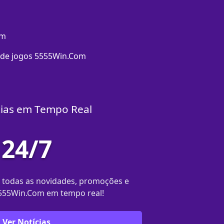
am
os de jogos 5555Win.Com
cias em Tempo Real
24/7
e todas as novidades, promoções e
555Win.Com em tempo real!
Ver Notícias