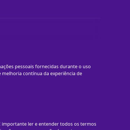
mações pessoais fornecidas durante o uso
e melhoria contínua da experiência de
 importante ler e entender todos os termos