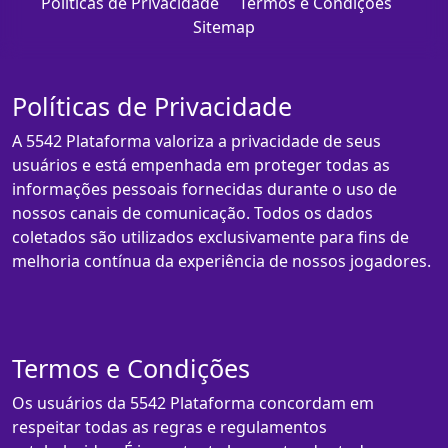
Políticas de Privacidade
Termos e Condições
Sitemap
Políticas de Privacidade
A 5542 Plataforma valoriza a privacidade de seus
usuários e está empenhada em proteger todas as
informações pessoais fornecidas durante o uso de
nossos canais de comunicação. Todos os dados
coletados são utilizados exclusivamente para fins de
melhoria contínua da experiência de nossos jogadores.
Termos e Condições
Os usuários da 5542 Plataforma concordam em
respeitar todas as regras e regulamentos