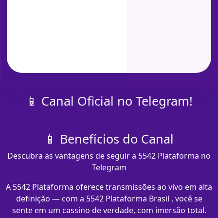
📱 Canal Oficial no Telegram!
📱 Benefícios do Canal
Descubra as vantagens de seguir a 5542 Plataforma no
Telegram
A 5542 Plataforma oferece transmissões ao vivo em alta
definição — com a 5542 Plataforma Brasil , você se
sente em um cassino de verdade, com imersão total.