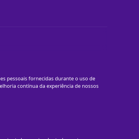
es pessoais fornecidas durante o uso de
elhoria contínua da experiência de nossos