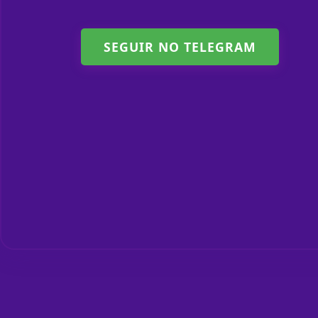
SEGUIR NO TELEGRAM