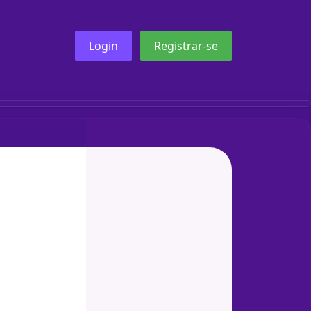
Login
Registrar-se