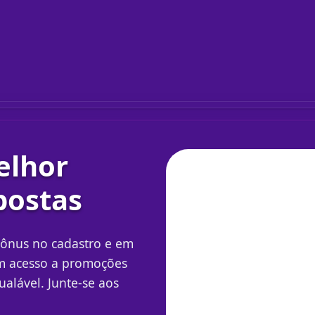
elhor
postas
bônus no cadastro e em
em acesso a promoções
ualável. Junte-se aos