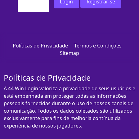
Login
Registrar-se
Políticas de Privacidade
Termos e Condições
Sitemap
Políticas de Privacidade
A 44 Win Login valoriza a privacidade de seus usuários e
está empenhada em proteger todas as informações
pessoais fornecidas durante o uso de nossos canais de
comunicação. Todos os dados coletados são utilizados
exclusivamente para fins de melhoria contínua da
experiência de nossos jogadores.