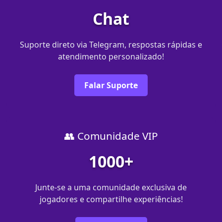
Chat
Suporte direto via Telegram, respostas rápidas e
atendimento personalizado!
Falar Suporte
👥 Comunidade VIP
1000+
Junte-se a uma comunidade exclusiva de
jogadores e compartilhe experiências!