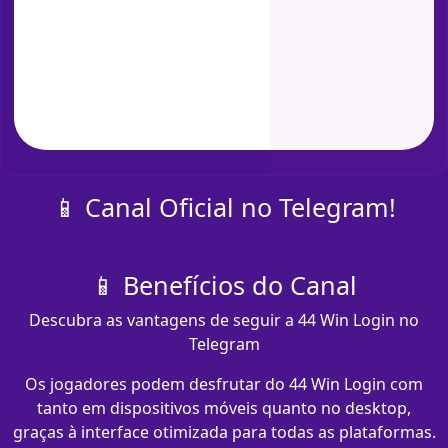
📱 Canal Oficial no Telegram!
📱 Benefícios do Canal
Descubra as vantagens de seguir a 44 Win Login no
Telegram
Os jogadores podem desfrutar do 44 Win Login com​
tanto em dispositivos móveis quanto no desktop,
graças à interface otimizada para todas as plataformas.