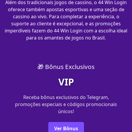
Além dos tradicionais jogos de cassino, o 44 Win Login
oferece também apostas esportivas e uma seção de
cassino ao vivo. Para completar a experiência, o
suporte ao cliente é excepcional, e as promoções
imperdíveis fazem do 44 Win Login com​ a escolha ideal
para os amantes de jogos no Brasil.
🎁 Bônus Exclusivos
VIP
Receba bônus exclusivos do Telegram,
promoções especiais e códigos promocionais
únicos!
Ver Bônus