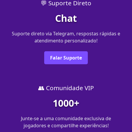
💬 Suporte Direto
Chat
Suporte direto via Telegram, respostas rápidas e
atendimento personalizado!
Falar Suporte
👥 Comunidade VIP
1000+
Junte-se a uma comunidade exclusiva de
jogadores e compartilhe experiências!