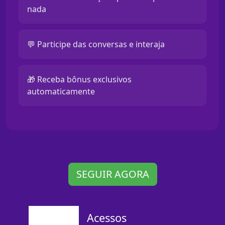
nada
💬 Participe das conversas e interaja
🎁 Receba bônus exclusivos
automaticamente
SEGUIR AGORA
Acessos