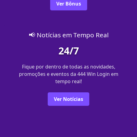
Ver Bônus
📢 Notícias em Tempo Real
24/7
Fique por dentro de todas as novidades,
promoções e eventos da 444 Win Login em
tempo real!
Ver Notícias