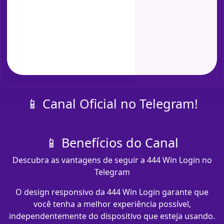
📱 Canal Oficial no Telegram!
📱 Benefícios do Canal
Descubra as vantagens de seguir a 444 Win Login no
Telegram
O design responsivo da 444 Win Login garante que
você tenha a melhor experiência possível,
independentemente do dispositivo que esteja usando.