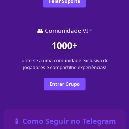
Falar Suporte
👥 Comunidade VIP
1000+
Junte-se a uma comunidade exclusiva de
jogadores e compartilhe experiências!
Entrar Grupo
📱 Como Seguir no Telegram