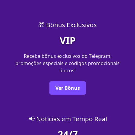
🎁 Bônus Exclusivos
VIP
Receba bônus exclusivos do Telegram,
promoções especiais e códigos promocionais
únicos!
Ver Bônus
📢 Notícias em Tempo Real
24/7