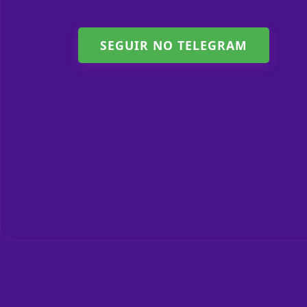
SEGUIR NO TELEGRAM