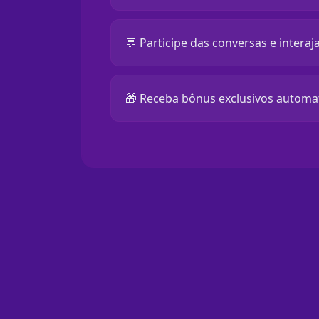
💬 Participe das conversas e interaj
🎁 Receba bônus exclusivos autom