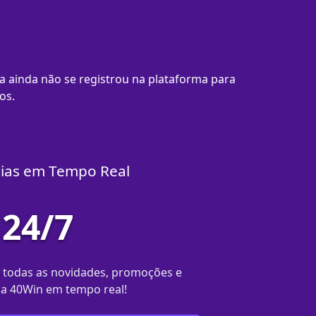
sa ainda não se registrou na plataforma para
os.
cias em Tempo Real
24/7
e todas as novidades, promoções e
a 40Win em tempo real!