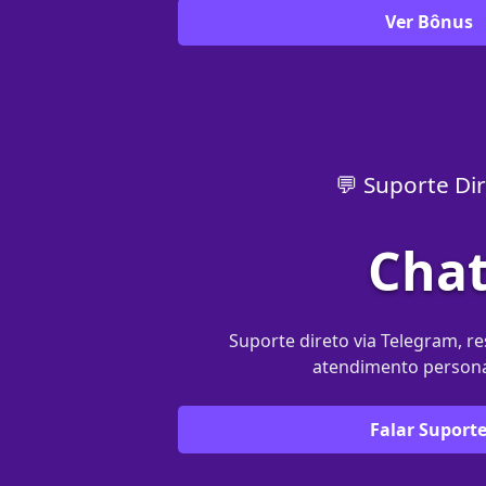
Ver Bônus
💬 Suporte Di
Cha
Suporte direto via Telegram, r
atendimento persona
Falar Suport