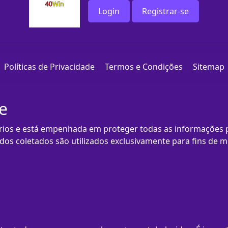
Login
Registrar-se
Políticas de Privacidade
Termos e Condições
Sitemap
de
ários e está empenhada em proteger todas as informações 
os coletados são utilizados exclusivamente para fins de m