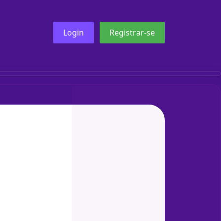
Login
Registrar-se