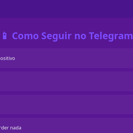
📱 Como Seguir no Telegram
ositivo
erder nada