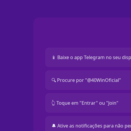
📱 Baixe o app Telegram no seu disp
🔍 Procure por "@40WinOficial"
👆 Toque em "Entrar" ou "Join"
🔔 Ative as notificações para não p