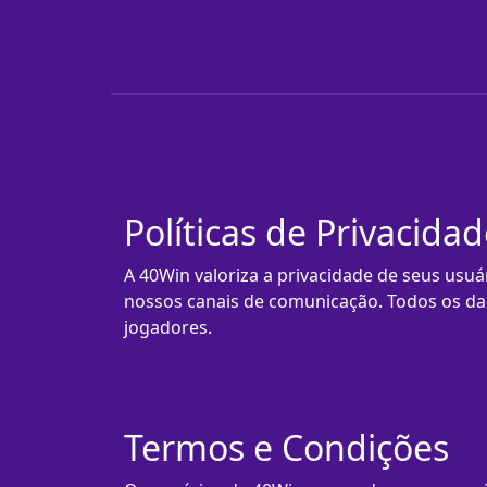
Políticas de Privacida
A 40Win valoriza a privacidade de seus usu
nossos canais de comunicação. Todos os dad
jogadores.
Termos e Condições