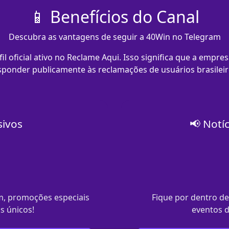
📱 Benefícios do Canal
Descubra as vantagens de seguir a 40Win no Telegram
 oficial ativo no Reclame Aqui. Isso significa que a empre
sponder publicamente às reclamações de usuários brasileir
sivos
📢 Notí
m, promoções especiais
Fique por dentro d
s únicos!
eventos d