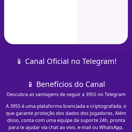
📱 Canal Oficial no Telegram!
📱 Benefícios do Canal
Descubra as vantagens de seguir a 39SS no Telegram
A 39SS é uma plataforma licenciada e criptografada, o
que garante proteção dos dados dos jogadores. Além
disso, conta com uma equipe de suporte 24h, pronta
para te ajudar via chat ao vivo, e-mail ou WhatsApp.