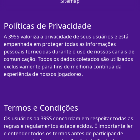
Sitemap
Políticas de Privacidade
A 39SS valoriza a privacidade de seus usuários e está
empenhada em proteger todas as informações
pessoais fornecidas durante o uso de nossos canais de
comunicação. Todos os dados coletados são utilizados
exclusivamente para fins de melhoria contínua da
experiência de nossos jogadores.
Termos e Condições
Os usuários da 39SS concordam em respeitar todas as
regras e regulamentos estabelecidos. É importante ler
e entender todos os termos antes de participar de